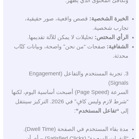
وتكافئ المحتوى الذي يُظهر:
الخبرة الشخصية:
قصص واقعية، صور حقيقية،
تجارب شخصية.
الرأي المختص:
تحليلات لا يمكن للآلة تقديمها.
الشفافية:
صفحات “من نحن” واضحة، وبيانات كتّاب
محدثة.
3. تجربة المستخدم والتفاعل (Engagement
Signals)
السرعة (Page Speed) أصبحت أساسية اليوم، لكنها
“شرط لازم وليس كافٍ” في 2026. التركيز سينتقل
إلى
“تفاعل المستخدم”
:
مدة بقاء المستخدم في الصفحة (Dwell Time).
“النقرات السعيدة” (Satisfied Clicks) – أي أن