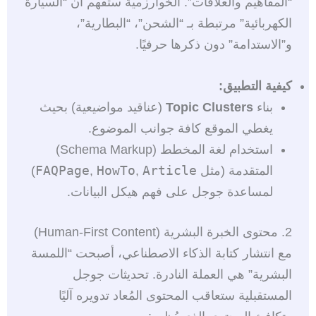
“المفاهيم والعلاقات”. الخوارزمية ستفهم أن “السيارة
الكهربائية” مرتبطة بـ “الشحن”، “البطارية”،
و”الاستدامة” دون ذكرها حرفيًا.
كيفية التطبيق:
بناء
Topic Clusters
(عناقيد مواضيعية) بحيث
يغطي الموقع كافة جوانب الموضوع.
استخدام لغة المخطط (Schema Markup)
FAQPage
HowTo
Article
المتقدمة (مثل
,
,
)
لمساعدة جوجل على فهم هيكل البيانات.
2. محتوى الخبرة البشرية (Human-First Content)
مع انتشار كتابة الذكاء الاصطناعي، أصبحت “اللمسة
البشرية” هي العملة النادرة. تحديثات جوجل
المستقبلية ستعاقب المحتوى المُعاد تدويره آليًا