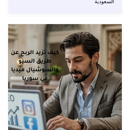
سيو
السعودية
احترافية
2026:
الدليل
الشامل
لتصدر
نتائج
البحث