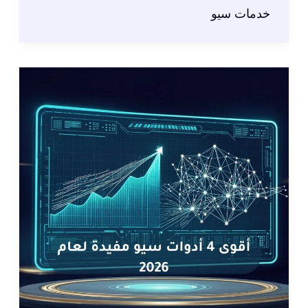
وتأثير
خدمات سيو
البحث
عن
طريق
الذكاء
الاصطناعي
2026:
الدليل
الشامل
للمستقبل