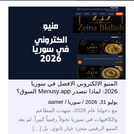
المنيو الالكتروني الافضل في سوريا
2026: لماذا تتصدر Menusy.app السوق؟
يوليو 31, 2026
/
سوريا
/
aamer
مع دخولنا عام 2026، شهدت المطاعم
والكافيهات في سوريا تحولاً رقمياً كبيراً. لم يعد
المنيو الرقمي مجرد خيار ثانوي، بل […]