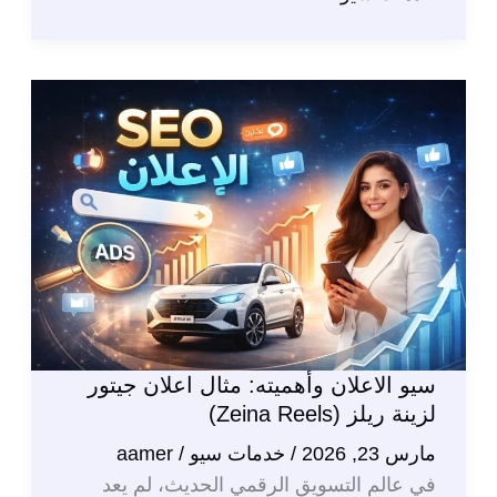
–
تحسين
محركات
البحث
للمنتجات
والمتجر
2026
سيو الاعلان وأهميته: مثال اعلان جيتور
لزينة ريلز (Zeina Reels)
مارس 23, 2026
/
خدمات سيو
/
aamer
في عالم التسويق الرقمي الحديث، لم يعد