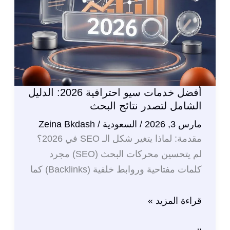
دليلك
الشامل
للتفوق
على
المنافسين
أفضل خدمات سيو احترافية 2026: الدليل
الشامل لتصدر نتائج البحث
مارس 3, 2026
/
السعودية
/
Zeina Bkdash
مقدمة: لماذا يتغير شكل الـ SEO في 2026؟
لم يتحسين محركات البحث (SEO) مجرد
كلمات مفتاحية وروابط خلفية (Backlinks) كما
أفضل
قراءة المزيد »
خدمات